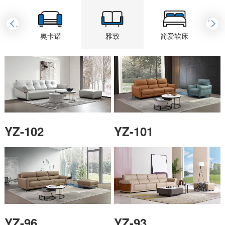
›
‹
黎
奥卡诺
雅致
简爱软床
YZ-102
YZ-101
YZ-96
YZ-93