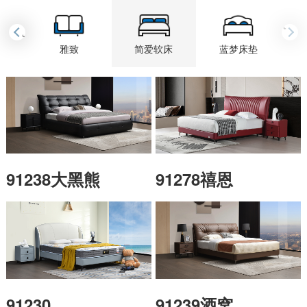
›
‹
雅致
简爱软床
蓝梦床垫
91238大黑熊
91278禧恩
91230
91239酒窝