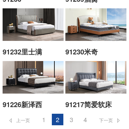
91232里士满
91230米奇
91226新泽西
91217简爱软床
1
2
3
4
上一页
下一页