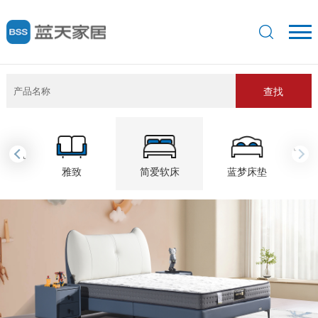
查找
›
‹
雅致
简爱软床
蓝梦床垫