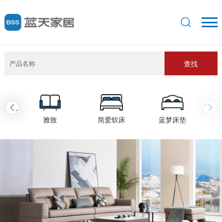
查找
›
‹
雅致
简爱软床
蓝梦床垫